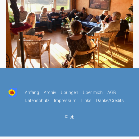
Anfang
Archiv
Übungen
Über mich
AGB
Datenschutz
Impressum
Links
Danke/Credits
©
sb