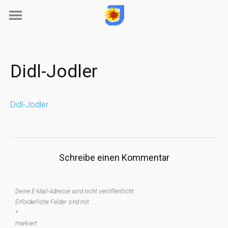
Skip
to
content
Didl-Jodler
Didl-Jodler
Schreibe einen Kommentar
Deine E-Mail-Adresse wird nicht veröffentlicht.
Erforderliche Felder sind mit
*
markiert