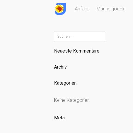
Skip
Anfang
Männer jodeln
to
content
Suchen
nach:
Neueste Kommentare
Archiv
Kategorien
Keine Kategorien
Meta