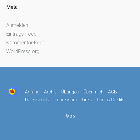
Meta
Anmelden
Eintrags-Feed
Kommentar-Feed
WordPress.org
Anfang
Archiv
Übungen
Über mich
AGB
Datenschutz
Impressum
Links
Danke/Credits
©
sb