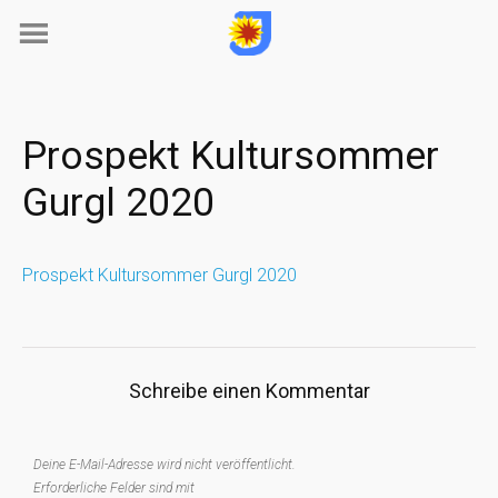
Skip
to
content
Prospekt Kultursommer
Gurgl 2020
Prospekt Kultursommer Gurgl 2020
Schreibe einen Kommentar
Deine E-Mail-Adresse wird nicht veröffentlicht.
Erforderliche Felder sind mit